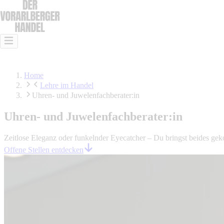
Das ist Handel
Das kann Handel
Lehre im Handel
Offene Stellen
Home
Lehre im Handel
Uhren- und Juwelenfachberater:in
Uhren- und Juwelenfachberater:in
Zeitlose Eleganz oder funkelnder Eyecatcher – Du bringst beides geko
Offene Stellen entdecken