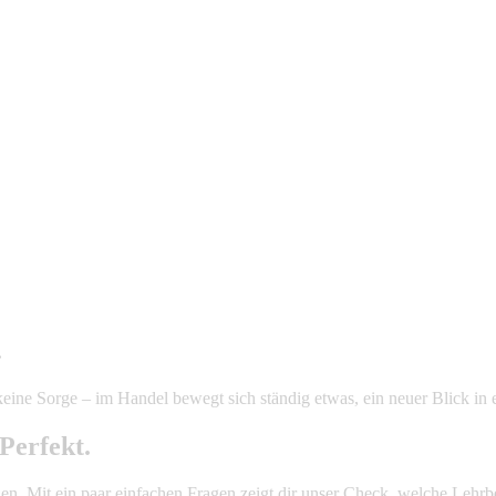
.
ine Sorge – im Handel bewegt sich ständig etwas, ein neuer Blick in ei
Perfekt.
den. Mit ein paar einfachen Fragen zeigt dir unser Check, welche Lehrb