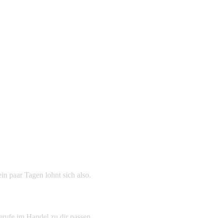
n paar Tagen lohnt sich also.
erufe im Handel zu dir passen.