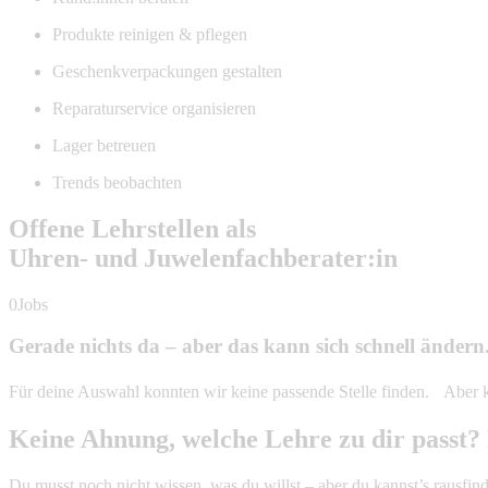
Produkte reinigen & pflegen
Geschenkverpackungen gestalten
Reparaturservice organisieren
Lager betreuen
Trends beobachten
Offene Lehrstellen als
Uhren- und Juwelenfachberater:in
0Jobs
Gerade nichts da – aber das kann sich schnell ändern
Für deine Auswahl konnten wir keine passende Stelle finden. Aber ke
Keine Ahnung, welche Lehre zu dir passt? 
Du musst noch nicht wissen, was du willst – aber du kannst’s rausfin